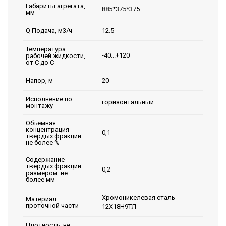
Габариты агрегата,
885*375*375
мм
12.5
Q Подача, м3/ч
Температура
-40...+120
рабочей жидкости,
от С до С
20
Напор, м
Исполнение по
горизонтальный
монтажу
Объемная
концентрация
0,1
твердых фракций:
не более %
Содержание
твердых фракций
0,2
размером: не
более мм
Хромоникелевая сталь
Материал
проточной части
12Х18Н9ТЛ
Плотность: не