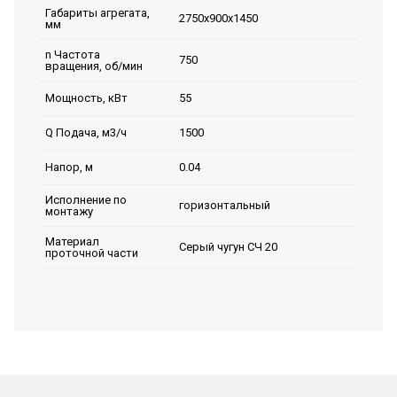
Габариты агрегата,
2750х900х1450
мм
n Частота
750
вращения, об/мин
55
Мощность, кВт
1500
Q Подача, м3/ч
0.04
Напор, м
Исполнение по
горизонтальный
монтажу
Материал
Серый чугун СЧ 20
проточной части