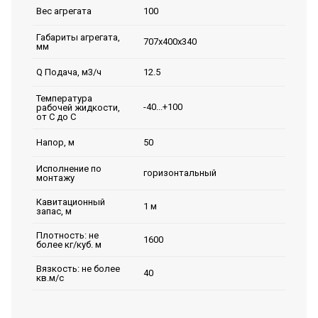
100
Вес агрегата
Габариты агрегата,
707х400х340
мм
12.5
Q Подача, м3/ч
Температура
-40...+100
рабочей жидкости,
от С до С
50
Напор, м
Исполнение по
горизонтальный
монтажу
Кавитационный
1 м
запас, м
Плотность: не
1600
более кг/куб. м
Вязкость: не более
40
кв.м/с