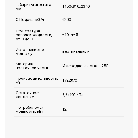
Габариты агрегата,
1150х910х2340
мм
6200
Q Подача, м3/ч
Температура
+10...+45
рабочей жидкости,
от С до С
Исполнение по
вертикальный
монтажу
Материал
Углеродистая сталь 25Л
проточной части
Производительность,
1722л/с
м3
Остаточное
6,6х10^-4Па
давление
Потребляемая
12
мощность, кВт