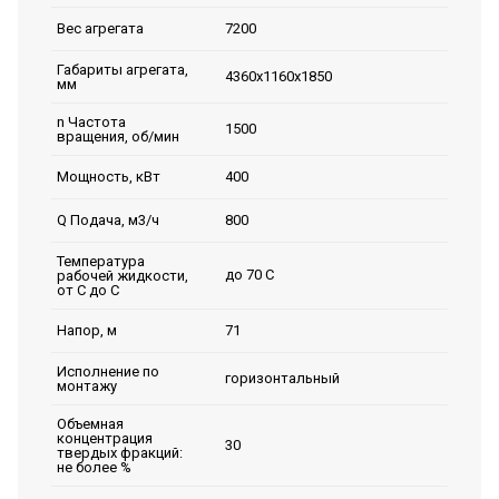
7200
Вес агрегата
Габариты агрегата,
4360х1160х1850
мм
n Частота
1500
вращения, об/мин
400
Мощность, кВт
800
Q Подача, м3/ч
Температура
до 70 С
рабочей жидкости,
от С до С
71
Напор, м
Исполнение по
горизонтальный
монтажу
Объемная
концентрация
30
твердых фракций:
не более %