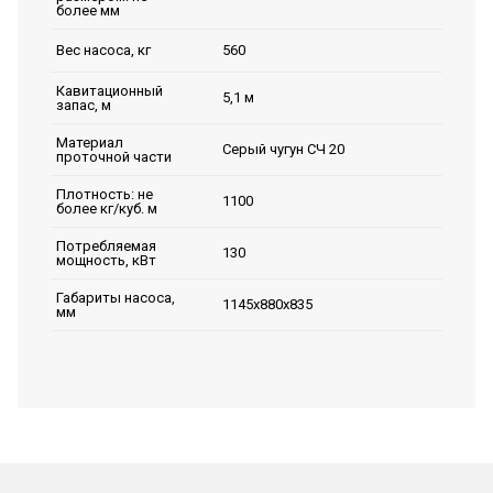
более мм
560
Вес насоса, кг
Кавитационный
5,1 м
запас, м
Материал
Серый чугун СЧ 20
проточной части
Плотность: не
1100
более кг/куб. м
Потребляемая
130
мощность, кВт
Габариты насоса,
1145х880х835
мм