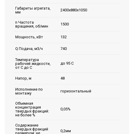
Габариты агрегата,
2400х880х1050
мм
n Частота
1500
вращения, об/мин
132
Мощность, кВт
740
Q Подача, м3/ч
Температура
до 95 С
рабочей жидкости,
от С до С
48
Напор, м
Исполнение по
горизонтальный
монтажу
Объемная
концентрация
0,05%
твердых фракций:
не более %
Содержание
твердых фракций
0,2мм
размером: не