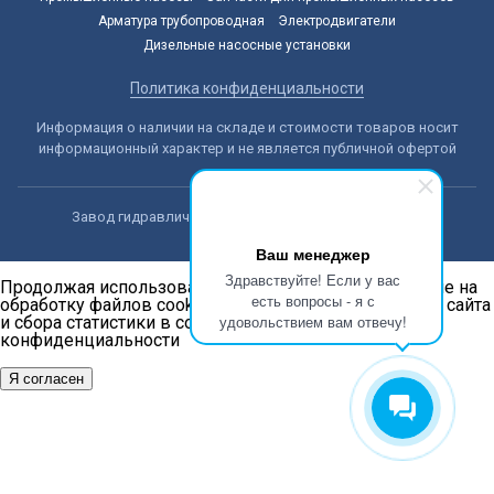
Арматура трубопроводная
Электродвигатели
Дизельные насосные установки
Политика конфиденциальности
Информация о наличии на складе и стоимости товаров носит
информационный характер и не является публичной офертой
Завод гидравлических машин © 2014-2026, Алматы
Ваш менеджер
Здравствуйте! Если у вас
Продолжая использовать наш сайт, вы даёте согласие на
есть вопросы - я с
обработку файлов cookie в целях функционирования сайта
удовольствием вам отвечу!
и сбора статистики в соответствии с
политикой
конфиденциальности
Я согласен