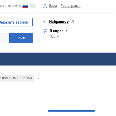
Вход
|
Регистрация
ь язык сайта:
(
0
)
Избранное
В корзине
Пусто
екционным насосам
/