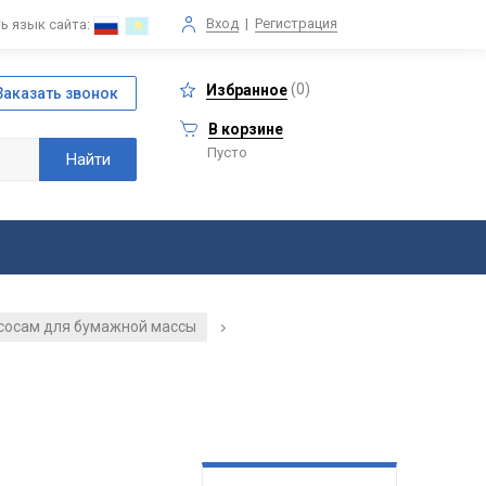
Вход
|
Регистрация
ь язык сайта:
(
0
)
Избранное
В корзине
Пусто
асосам для бумажной массы
/