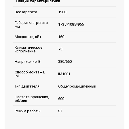
Общие характеристики
1900
Вес агрегата
Габариты агрегата,
1735*1085*955
мм
160
Мощность, кВт
Климатическое
У3
исполнение
380/660
Напряжение, В
Способ монтажа,
IM1001
IM
Общепромышленный
Тип двигателя
Частота вращения,
600
об/мин
S1
Режим работы