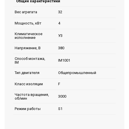
Общие характеристики
32
Вес агрегата
4
Мощность, кВт
Климатическое
У3
исполнение
380
Напряжение, В
Способ монтажа,
IM1001
IM
Общепромышленный
Тип двигателя
F
Класс изоляции
Частота вращения,
3000
об/мин
S1
Режим работы