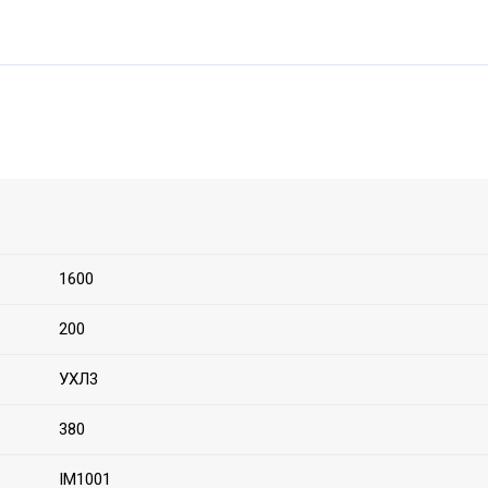
1600
200
УХЛ3
380
IM1001