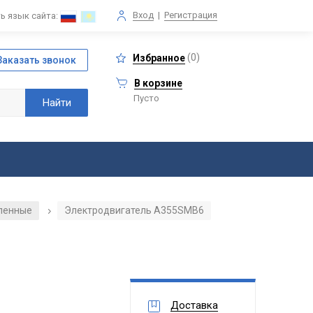
Вход
|
Регистрация
ь язык сайта:
(
0
)
Избранное
В корзине
Пусто
ленные
Электродвигатель А355SМВ6
/
Доставка