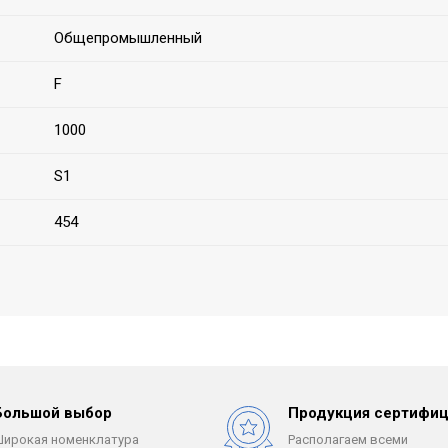
Общепромышленный
F
1000
S1
454
Большой выбор
Продукция сертифиц
Широкая номенклатура
Располагаем всеми