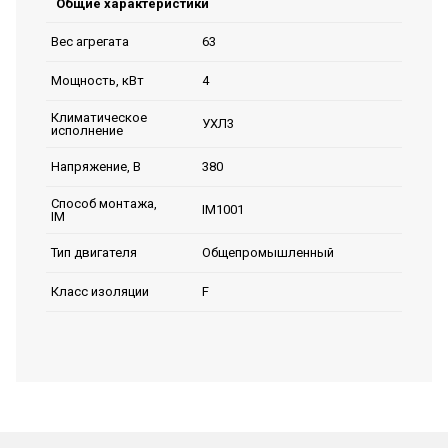
Общие характеристики
63
Вес агрегата
4
Мощность, кВт
Климатическое
УХЛ3
исполнение
380
Напряжение, В
Способ монтажа,
IM1001
IM
Общепромышленный
Тип двигателя
F
Класс изоляции