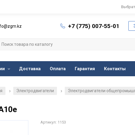
Выбрат
+7 (775) 007-55-01
nfo@zgm.kz
ии
Доставка
Оплата
Гарантия
Контакты
ия
Электродвигатели
Электродвигатели общепромыш
/
/
А10е
Артикул: 1153