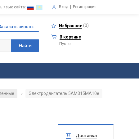
Вход
|
Регистрация
ь язык сайта:
(
0
)
Избранное
В корзине
Пусто
ленные
Электродвигатель 5АМ315МА10е
/
Доставка