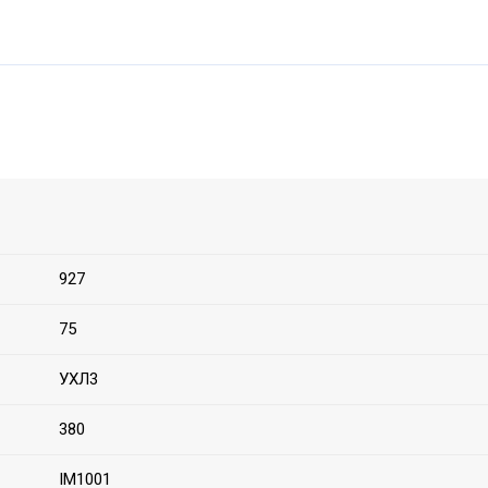
927
75
УХЛ3
380
IM1001