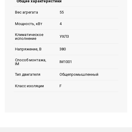
Общие характеристики
55
Вес агрегата
4
Мощность, кВт
Климатическое
УХЛ3
исполнение
380
Напряжение, В
Способ монтажа,
IM1001
IM
Общепромышленный
Тип двигателя
F
Класс изоляции