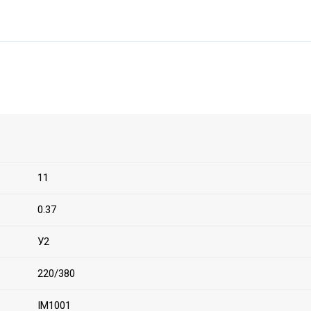
11
0.37
У2
220/380
IM1001