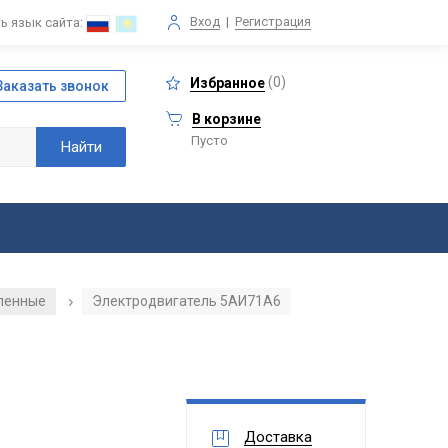
Вход
|
Регистрация
ь язык сайта:
(
0
)
Избранное
В корзине
Пусто
ленные
Электродвигатель 5АИ71А6
/
Доставка