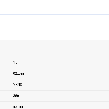
15
02.фев
УХЛ3
380
IM1001