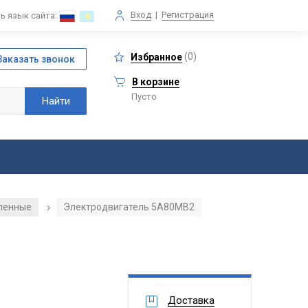
Вход
|
Регистрация
ь язык сайта:
(
0
)
Избранное
В корзине
Пусто
ленные
Электродвигатель 5А80МВ2
/
Доставка