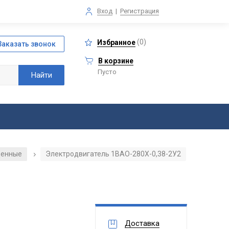
Вход
|
Регистрация
(
0
)
Избранное
В корзине
Пусто
щенные
Электродвигатель 1ВАО-280Х-0,38-2У2
/
Доставка