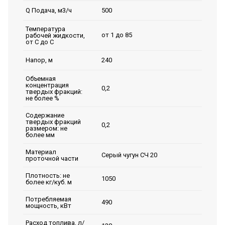
500
Q Подача, м3/ч
Температура
от 1 до 85
рабочей жидкости,
от С до С
240
Напор, м
Объемная
концентрация
0,2
твердых фракций:
не более %
Содержание
твердых фракций
0,2
размером: не
более мм
Материал
Серый чугун СЧ 20
проточной части
Плотность: не
1050
более кг/куб. м
Потребляемая
490
мощность, кВт
Расход топлива, л/