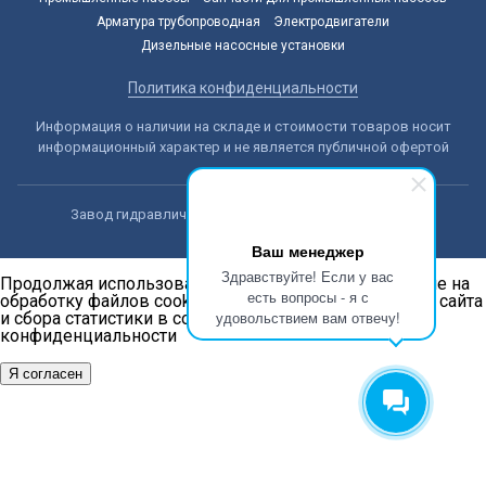
Арматура трубопроводная
Электродвигатели
Дизельные насосные установки
Политика конфиденциальности
Информация о наличии на складе и стоимости товаров носит
информационный характер и не является публичной офертой
Завод гидравлических машин © 2014-2026, Алматы
Ваш менеджер
Здравствуйте! Если у вас
Продолжая использовать наш сайт, вы даёте согласие на
есть вопросы - я с
обработку файлов cookie в целях функционирования сайта
удовольствием вам отвечу!
и сбора статистики в соответствии с
политикой
конфиденциальности
Я согласен