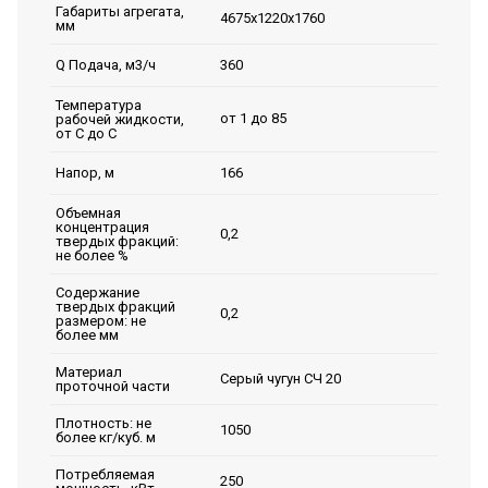
Габариты агрегата,
4675x1220x1760
мм
360
Q Подача, м3/ч
Температура
от 1 до 85
рабочей жидкости,
от С до С
166
Напор, м
Объемная
концентрация
0,2
твердых фракций:
не более %
Содержание
твердых фракций
0,2
размером: не
более мм
Материал
Серый чугун СЧ 20
проточной части
Плотность: не
1050
более кг/куб. м
Потребляемая
250