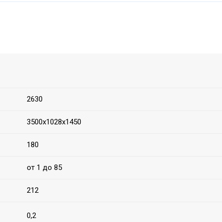
2630
3500х1028х1450
180
от 1 до 85
212
0,2