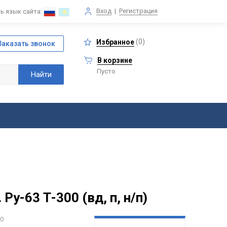
Вход
|
Регистрация
ь язык сайта:
(
0
)
Избранное
В корзине
Пусто
-63 Т-300 (вд, п, н/п)
00