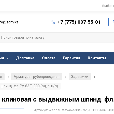
Выбрат
+7 (775) 007-55-01
nfo@zgm.kz
ии
Доставка
Оплата
Гарантия
Контакты
ия
Арматура трубопроводная
Задвижки
/
/
/
инд. фл. Ру-63 Т-300 (вд, п, н/п)
клиновая с выдвижным шпинд. фл. Ру
Артикул: WedgeGateValve-30s976nj-DU300-Ru63-T3