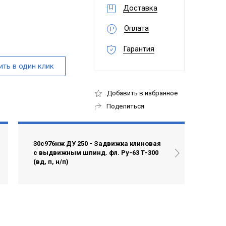
Доставка
Оплата
Гарантия
Добавить в избранное
Поделиться
30с976нж ДУ 250 - Задвижка клиновая
с выдвижным шпинд. фл. Ру-63 Т-300
(вд, п, н/п)