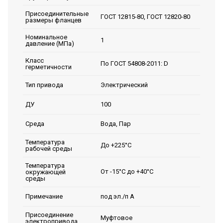
Присоединительные
ГОСТ 12815-80, ГОСТ 12820-80
размеры фланцев
Номинальное
1
давление (МПа)
Класс
По ГОСТ 54808-2011: D
герметичности
Электрический
Тип привода
100
ДУ
Вода, Пар
Среда
Температура
До +225°С
рабочей среды
Температура
От -15°С до +40°С
окружающей
среды
под эл./п А
Примечание
Присоединение
Муфтовое
электропривода