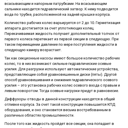
всасывающим и напорным патрубками. На всасывающем
сальнике находится гидравлический затвор. К нему подводится
вода по трубке, расположенной на задней крышке корпуса.
Количество рабочих колес варьируется от 2 до 10. Герметизация
аппарата достигается за счет уплотняющих колец.
Перекачиваемая жидкость получает дополнительный толчок от
первого колеса перетекает из первой секции в следующую. При
таком перемещении давление по мере поступления жидкости в
следующую камеру возрастает.
Так как секционные насосы имеют большое количество рабочих
колес, то в них возникают сильные гидравлические осевые
усилия. Для разгрузки используют автоматические устройства,
представляющие собой уравновешенные диски (пяты). Другой
способ уравновешивания и снижения гидравлического осевого
усилия – это установка рабочих колес осевого входа с правым и
левым поворотом. Тогда осевые нагрузки придут в равновесие.
Диффузоры отводы в данной конструкции находятся в общей
отливке корпуса. За счет такой конструкции повышается КПД
оборудования, и оно становится весьма востребованным в
различных областях промышленности.
После того как жидкость пройдет все секции, она попадает в