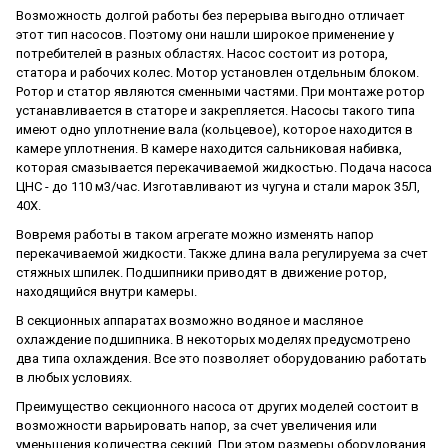
Возможность долгой работы без перерыва выгодно отличает
этот тип насосов. Поэтому они нашли широкое применение у
потребителей в разных областях. Насос состоит из ротора,
статора и рабочих колес. Мотор установлен отдельным блоком.
Ротор и статор являются сменными частями. При монтаже ротор
устанавливается в статоре и закрепляется. Насосы такого типа
имеют одно уплотнение вала (кольцевое), которое находится в
камере уплотнения. В камере находится сальниковая набивка,
которая смазывается перекачиваемой жидкостью. Подача насоса
ЦНС - до 110 м
3
/час. Изготавливают из чугуна и стали марок 35Л,
40Х.
Вовремя работы в таком агрегате можно изменять напор
перекачиваемой жидкости. Также длина вала регулируема за счет
стяжных шпилек. Подшипники приводят в движение ротор,
находящийся внутри камеры.
В секционных аппаратах возможно водяное и масляное
охлаждение подшипника. В некоторых моделях предусмотрено
два типа охлаждения. Все это позволяет оборудованию работать
в любых условиях.
Преимущество секционного насоса от других моделей состоит в
возможности варьировать напор, за счет увеличения или
уменьшения количества секций. При этом размеры оборудования