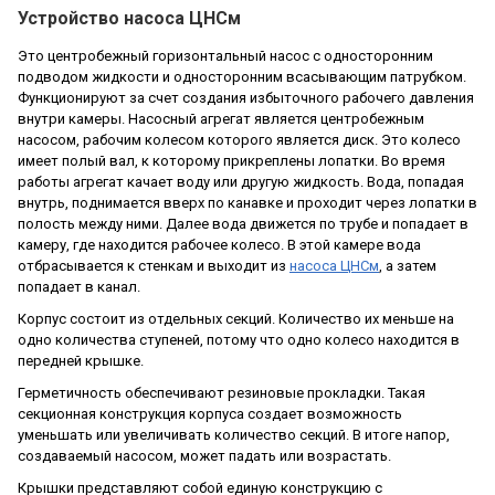
Устройство насоса ЦНСм
Это центробежный горизонтальный насос с односторонним
подводом жидкости и односторонним всасывающим патрубком.
Функционируют за счет создания избыточного рабочего давления
внутри камеры. Насосный агрегат является центробежным
насосом, рабочим колесом которого является диск. Это колесо
имеет полый вал, к которому прикреплены лопатки. Во время
работы агрегат качает воду или другую жидкость. Вода, попадая
внутрь, поднимается вверх по канавке и проходит через лопатки в
полость между ними. Далее вода движется по трубе и попадает в
камеру, где находится рабочее колесо. В этой камере вода
отбрасывается к стенкам и выходит из
насоса ЦНСм
, а затем
попадает в канал.
Корпус состоит из отдельных секций. Количество их меньше на
одно количества ступеней, потому что одно колесо находится в
передней крышке.
Герметичность обеспечивают резиновые прокладки. Такая
секционная конструкция корпуса создает возможность
уменьшать или увеличивать количество секций. В итоге напор,
создаваемый насосом, может падать или возрастать.
Крышки представляют собой единую конструкцию с